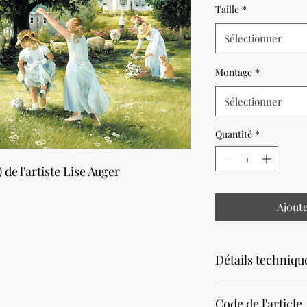
Taille
*
Sélectionner
Montage
*
Sélectionner
Quantité
*
 de l'artiste Lise Auger
Ajout
Détails techniqu
Noter que la productio
Code de l'article
Prévoir un délai de 2