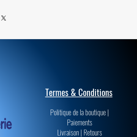
ile sont de qualités supérieures et
passent les normes muséologiques
précision.
Termes & Conditions
Politique de la boutique |
Paiements
Livraison | Retours