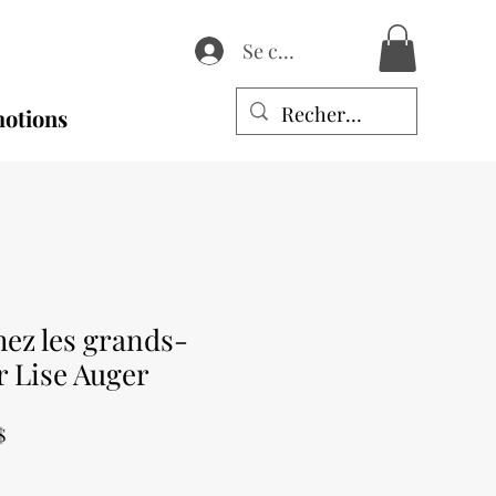
Se connecter
otions
ez les grands-
r Lise Auger
Prix
$
promotionnel