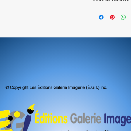
Nos impressions sur to
atteignent, voire sur
70710
d'archivabilité et de 
© Copyright Les Éditions Galerie Imagerie (É.G.I.) inc.