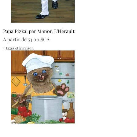
Papa Pizza, par Manon L'Hérault
Prix promotionnel
À partir de
53,00 $CA
+ taxes et livraison