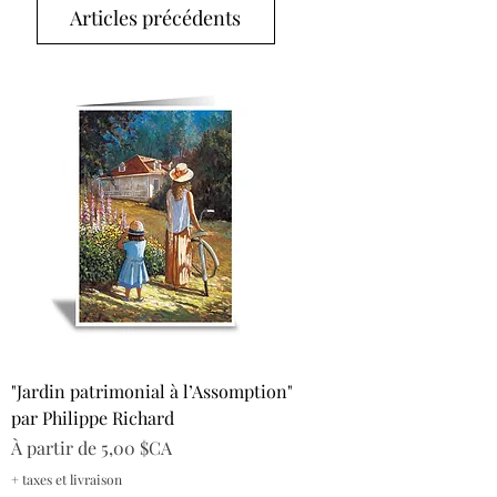
Articles précédents
"Jardin patrimonial à l’Assomption"
par Philippe Richard
Prix promotionnel
À partir de
5,00 $CA
+ taxes et livraison