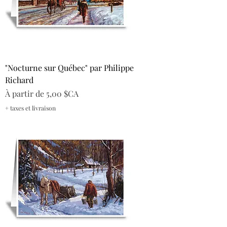
"Nocturne sur Québec" par Philippe
Richard
Prix promotionnel
À partir de
5,00 $CA
+ taxes et livraison