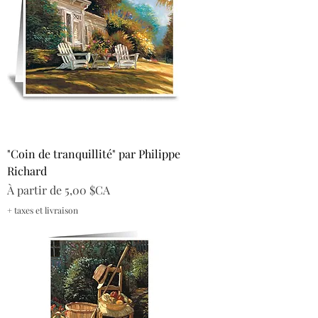
"Coin de tranquillité" par Philippe
Richard
Prix promotionnel
À partir de
5,00 $CA
+ taxes et livraison