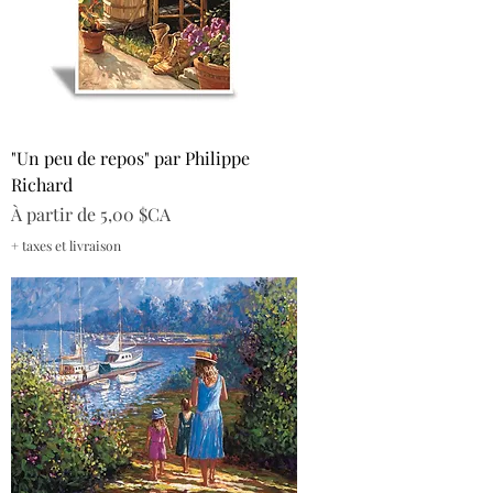
"Un peu de repos" par Philippe
Richard
Prix promotionnel
À partir de
5,00 $CA
+ taxes et livraison