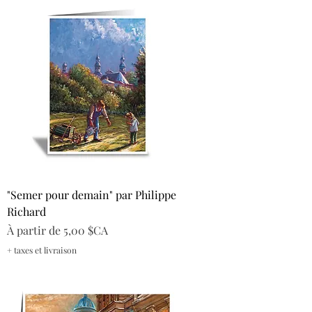
"Semer pour demain" par Philippe
Richard
Prix promotionnel
À partir de
5,00 $CA
+ taxes et livraison