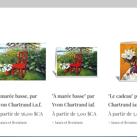
Aperçu rapide
Aperçu rapide
Aperçu r
 marée basse, par
"À marée basse" par
"Le cadeau" 
von Chartrand i.a.f.
Yvon Chartrand iaf.
Chartrand iaf
rix promotionnel
Prix promotionnel
Prix promoti
 partir de
56,00 $CA
À partir de
5,00 $CA
À partir de
5
taxes et livraison
+ taxes et livraison
+ taxes et livrais