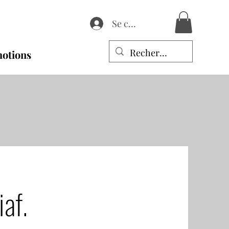
Se connecter
otions
af.