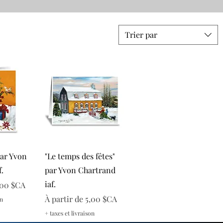
Trier par
apide
Aperçu rapide
par Yvon
"Le temps des fêtes"
.
par Yvon Chartrand
iaf.
onnel
,00 $CA
Prix promotionnel
À partir de
5,00 $CA
on
+ taxes et livraison