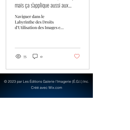
mais ça s'applique aussi aux
images
Naviguer dans le
Labyrinthe des Droits
d'Utilisation des Images et
du Droit d'Auteur Dans l'ère
numérique actuelle, où les
images...
75
0
© 2023 par Les Éditions Galerie l'Imagerie (É.G.I.) Inc.
Créé avec Wix.com