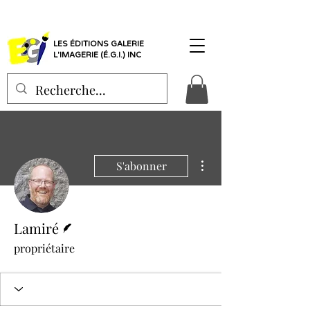
LES ÉDITIONS GALERIE
L'IMAGERIE (É.G.I.) INC
Plus d'actions
S'abonner
Écrivain
Lamiré
propriétaire