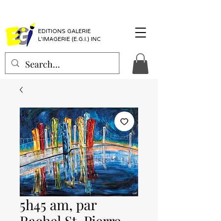
EDITIONS GALERIE
L'IMAGERIE (E.G.I.) INC
5h45 am, par
Rachel St-Pierre