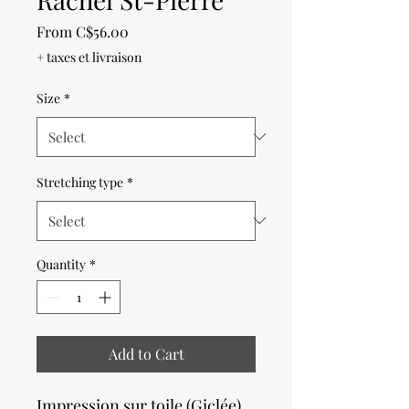
Sale
From
C$56.00
Price
+ taxes et livraison
Size
*
Stretching type
*
Quantity
*
Add to Cart
Impression sur toile (Giclée)